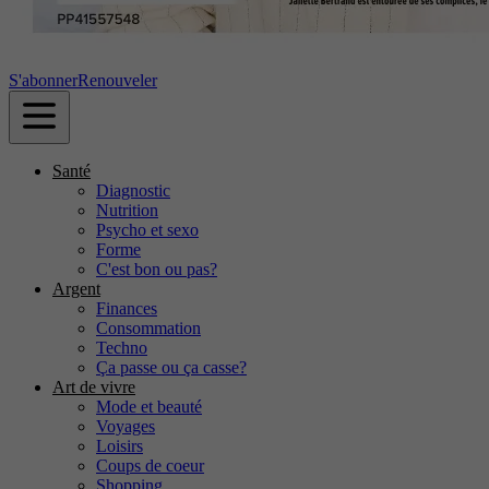
S'abonner
Renouveler
Santé
Diagnostic
Nutrition
Psycho et sexo
Forme
C'est bon ou pas?
Argent
Finances
Consommation
Techno
Ça passe ou ça casse?
Art de vivre
Mode et beauté
Voyages
Loisirs
Coups de coeur
Shopping