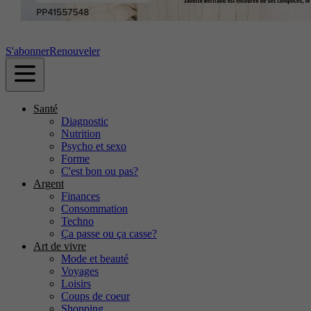
S'abonner
Renouveler
Santé
Diagnostic
Nutrition
Psycho et sexo
Forme
C'est bon ou pas?
Argent
Finances
Consommation
Techno
Ça passe ou ça casse?
Art de vivre
Mode et beauté
Voyages
Loisirs
Coups de coeur
Shopping