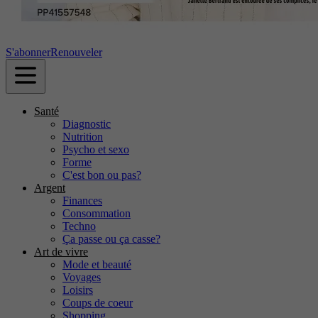
S'abonner
Renouveler
Santé
Diagnostic
Nutrition
Psycho et sexo
Forme
C'est bon ou pas?
Argent
Finances
Consommation
Techno
Ça passe ou ça casse?
Art de vivre
Mode et beauté
Voyages
Loisirs
Coups de coeur
Shopping