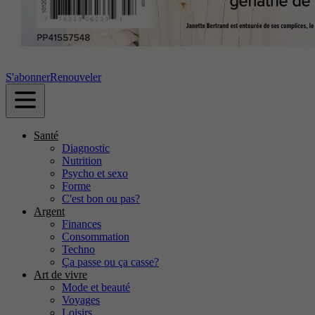
S'abonner
Renouveler
Santé
Diagnostic
Nutrition
Psycho et sexo
Forme
C'est bon ou pas?
Argent
Finances
Consommation
Techno
Ça passe ou ça casse?
Art de vivre
Mode et beauté
Voyages
Loisirs