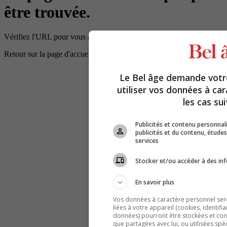
être trouvée.
Vérifiez l'URL pour vous assurer que le chemin d'accès est correct.
Retour sur la page d'accueil
Le Bel âge demande vot
utiliser vos données à ca
les cas sui
Publicités et contenu personna
publicités et du contenu, étud
services
Stocker et/ou accéder à des inf
En savoir plus
Vos données à caractère personnel seron
liées à votre appareil (cookies, identifi
données) pourront être stockées et cons
que partagées avec lui, ou utilisées spé