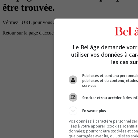
être trouvée.
Vérifiez l'URL pour vous assurer que le chemin d'accès est correct.
Retour sur la page d'accueil
Le Bel âge demande vot
utiliser vos données à ca
les cas sui
Publicités et contenu personna
publicités et du contenu, étud
services
Stocker et/ou accéder à des inf
En savoir plus
Vos données à caractère personnel seron
liées à votre appareil (cookies, identifi
données) pourront être stockées et cons
que partagées avec lui, ou utilisées spé