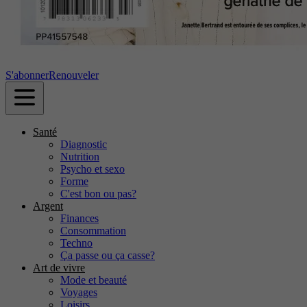
S'abonner
Renouveler
Santé
Diagnostic
Nutrition
Psycho et sexo
Forme
C'est bon ou pas?
Argent
Finances
Consommation
Techno
Ça passe ou ça casse?
Art de vivre
Mode et beauté
Voyages
Loisirs