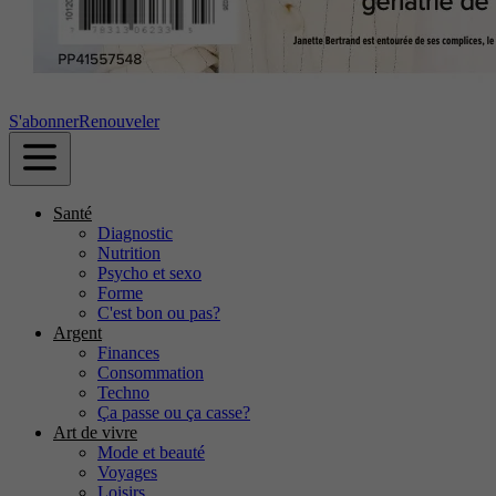
S'abonner
Renouveler
Santé
Diagnostic
Nutrition
Psycho et sexo
Forme
C'est bon ou pas?
Argent
Finances
Consommation
Techno
Ça passe ou ça casse?
Art de vivre
Mode et beauté
Voyages
Loisirs