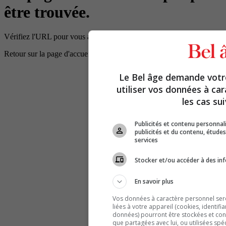
être trouvée.
Vérifiez l'URL pour vous assurer que le chemin d'accès est correct.
Retour sur la page d'accueil
Le Bel âge demande vot
utiliser vos données à ca
les cas sui
Publicités et contenu personna
publicités et du contenu, étud
services
Stocker et/ou accéder à des inf
En savoir plus
Vos données à caractère personnel seron
liées à votre appareil (cookies, identifi
données) pourront être stockées et cons
que partagées avec lui, ou utilisées spé