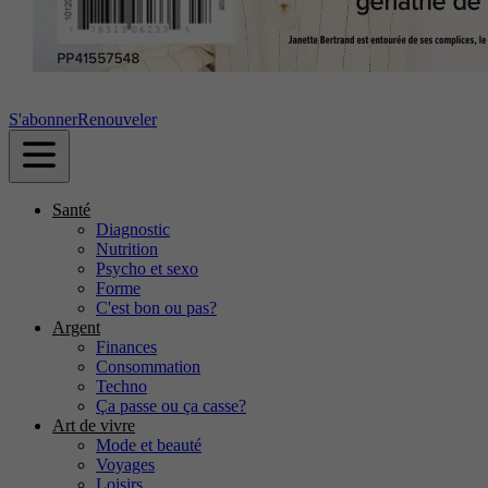
S'abonner
Renouveler
Santé
Diagnostic
Nutrition
Psycho et sexo
Forme
C'est bon ou pas?
Argent
Finances
Consommation
Techno
Ça passe ou ça casse?
Art de vivre
Mode et beauté
Voyages
Loisirs