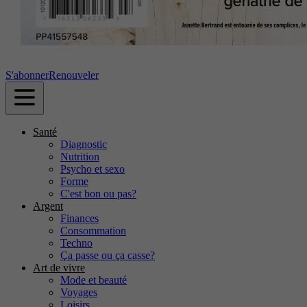
S'abonner
Renouveler
Santé
Diagnostic
Nutrition
Psycho et sexo
Forme
C'est bon ou pas?
Argent
Finances
Consommation
Techno
Ça passe ou ça casse?
Art de vivre
Mode et beauté
Voyages
Loisirs