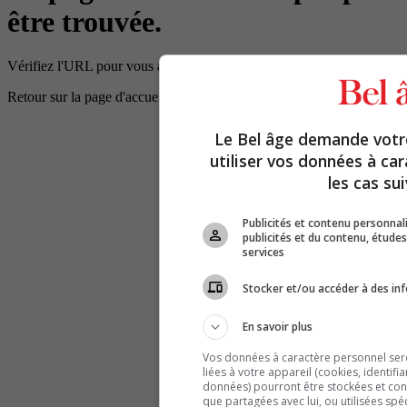
être trouvée.
Vérifiez l'URL pour vous assurer que le chemin d'accès est correct.
Retour sur la page d'accueil
Le Bel âge demande vot
utiliser vos données à ca
les cas sui
Publicités et contenu personna
publicités et du contenu, étud
services
Stocker et/ou accéder à des inf
En savoir plus
Vos données à caractère personnel seron
liées à votre appareil (cookies, identifi
données) pourront être stockées et cons
que partagées avec lui, ou utilisées spé